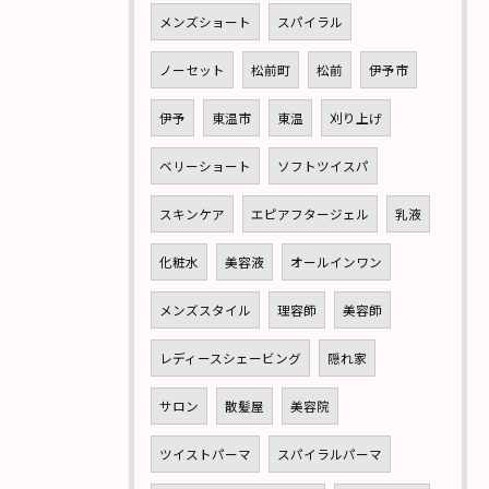
メンズショート
スパイラル
ノーセット
松前町
松前
伊予市
伊予
東温市
東温
刈り上げ
ベリーショート
ソフトツイスパ
スキンケア
エピアフタージェル
乳液
化粧水
美容液
オールインワン
メンズスタイル
理容師
美容師
レディースシェービング
隠れ家
サロン
散髪屋
美容院
ツイストパーマ
スパイラルパーマ