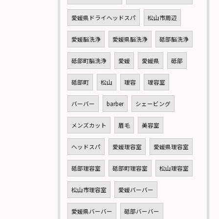
愛媛県ドライヘッドスパ
松山市周辺
愛媛脳洗浄
愛媛県脳洗浄
砥部脳洗浄
砥部町脳洗浄
愛媛
愛媛県
砥部
砥部町
松山
理容
理容室
バーバー
barber
シェービング
メンズカット
眉毛
美容室
ヘッドスパ
愛媛理容室
愛媛県理容室
砥部理容室
砥部町理容室
松山理容室
松山市理容室
愛媛バーバー
愛媛県バーバー
砥部バーバー